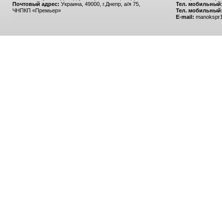
Почтовый адрес:
Украина, 49000, г.Днепр, а/я 75,
Тел. мобильный
ЧНПКП «Премьер»
Тел. мобильный
E-mail:
manokspr1