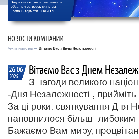
Задвижки стальные, дисковые и
обратные затворы, фильтры,
клапаны герметичные и т.п.
НОВОСТИ КОМПАНИИ
Архив новостей
Вітаємо Вас з Днем Незалежності!
Вітаємо Вас з Днем Незалеж
26.06
2026
З нагоди великого націо
-Дня Незалежності , прийміть
За ці роки, святкування Дня 
наповнилося більш глибоким 
Бажаємо Вам миру, процвітанн